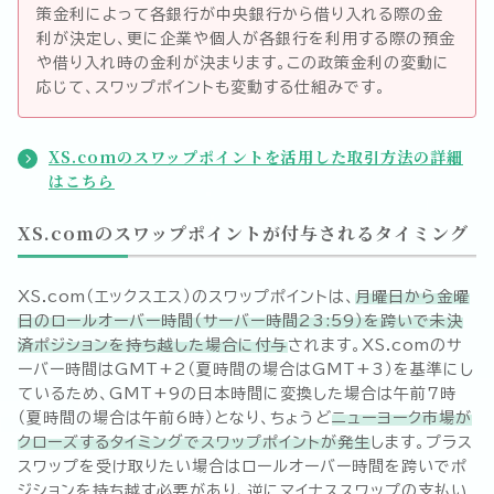
策金利によって各銀行が中央銀行から借り入れる際の金
利が決定し、更に企業や個人が各銀行を利用する際の預金
や借り入れ時の金利が決まります。この政策金利の変動に
応じて、スワップポイントも変動する仕組みです。
XS.comのスワップポイントを活用した取引方法の詳細
はこちら
XS.comのスワップポイントが付与されるタイミング
XS.com（エックスエス）のスワップポイントは、
月曜日から金曜
日のロールオーバー時間（サーバー時間23:59）を跨いで未決
済ポジションを持ち越した場合に付与
されます。XS.comのサ
ーバー時間はGMT+2（夏時間の場合はGMT+3）を基準にし
ているため、GMT+9の日本時間に変換した場合は午前7時
（夏時間の場合は午前6時）となり、ちょうど
ニューヨーク市場が
クローズするタイミングでスワップポイントが発生
します。プラス
スワップを受け取りたい場合はロールオーバー時間を跨いでポ
ジションを持ち越す必要があり、逆にマイナススワップの支払い