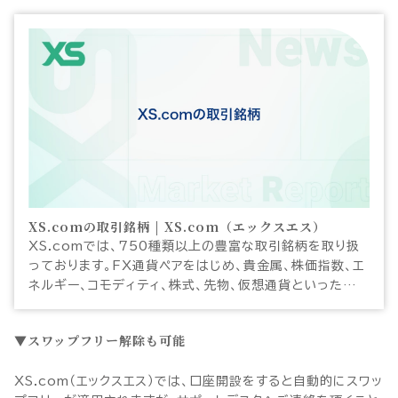
XS.comの取引銘柄 | XS.com（エックスエス）
XS.comでは、750種類以上の豊富な取引銘柄を取り扱
っております。FX通貨ペアをはじめ、貴金属、株価指数、エ
ネルギー、コモディティ、株式、先物、仮想通貨といった幅広
い商品をCFDにてお取引頂けます。XS.comの豊富な取
引銘柄と優れた取引環境で快適なトレードをお楽しみくだ
スワップフリー解除も可能
さい。
XS.com（エックスエス）では、口座開設をすると自動的にスワッ