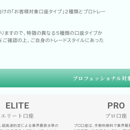
向けの「お客様対象口座タイプ」2種類とプロトレー
りますので、特徴の異なる5種類の口座タイプか
をご確認の上、ご自身のトレードスタイルにあった
プロフェッショナル対
ELITE
PRO
エリート口座
プロ口座
は、超高速約定による業界最狭水準の
プロ口座は、手数料無料で業界最