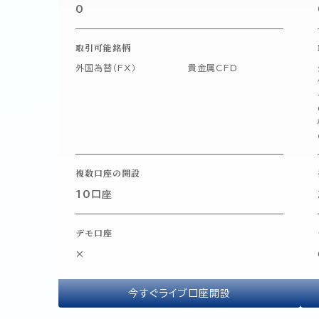
0
取引可能銘柄
外国為替（FX）
貴金属CFD
複数口座の開設
10口座
デモ口座
×
今すぐライブ口座開設