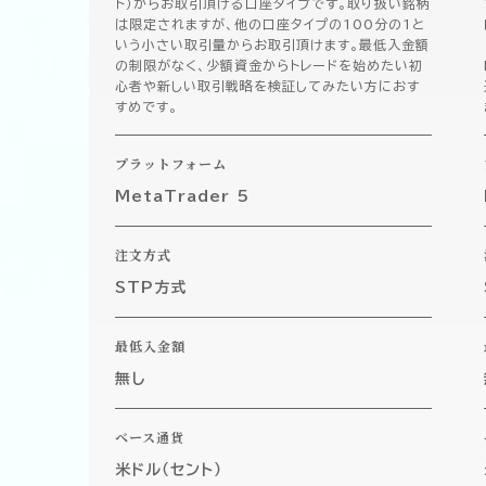
ト）からお取引頂ける口座タイプです。取り扱い銘柄
は限定されますが、他の口座タイプの100分の1と
いう小さい取引量からお取引頂けます。最低入金額
の制限がなく、少額資金からトレードを始めたい初
心者や新しい取引戦略を検証してみたい方におす
すめです。
プラットフォーム
MetaTrader 5
注文方式
STP方式
最低入金額
無し
ベース通貨
米ドル（セント）