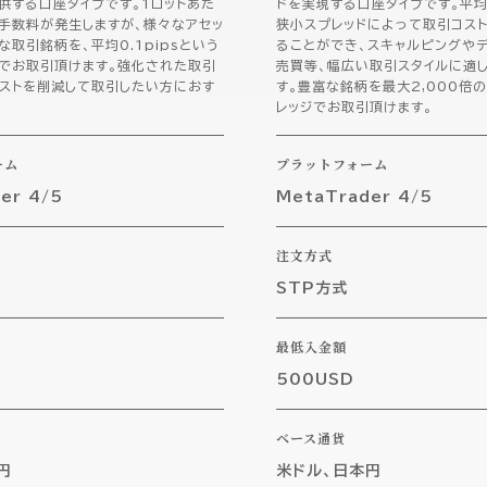
供する口座タイプです。1ロットあた
ドを実現する口座タイプです。平均0
手数料が発生しますが、様々なアセッ
狭小スプレッドによって取引コス
な取引銘柄を、平均0.1pipsという
ることができ、スキャルピングやデ
ドでお取引頂けます。強化された取引
売買等、幅広い取引スタイルに適
コストを削減して取引したい方におす
す。豊富な銘柄を最大2,000倍
レッジでお取引頂けます。
ーム
プラットフォーム
er 4/5
MetaTrader 4/5
注文方式
STP方式
最低入金額
500USD
ベース通貨
円
米ドル、日本円