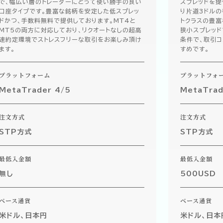
で、幅広い層のトレーダーにとって使い勝手の良い
スプレッドを提
口座タイプです。豊富な銘柄を安定した低スプレッ
り片道3ドルの
ドかつ、手数料無料で提供しております。MT4と
トクラスの豊富
MT5の両方に対応しており、リクオートなしの超高
狭小スプレッ
速約定環境でストレスフリーな取引をお楽しみ頂け
条件で、取引
ます。
すめです。
プラットフォーム
プラットフォ
MetaTrader 4/5
MetaTrad
注文方式
注文方式
STP方式
STP方式
最低入金額
最低入金額
無し
500USD
ベース通貨
ベース通貨
米ドル、日本円
米ドル、日本