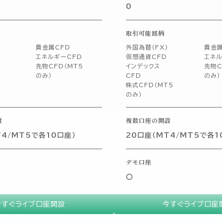
0
取引可能銘柄
貴金属CFD
外国為替（FX）
貴金属
エネルギーCFD
仮想通貨CFD
エネル
先物CFD（MT5
インデックス
先物C
のみ）
CFD
のみ）
株式CFD（MT5
のみ）
設
複数口座の開設
T4/MT5で各10口座）
20口座（MT4/MT5で各1
デモ口座
〇
今すぐライブ口座開設
今すぐライブ口座