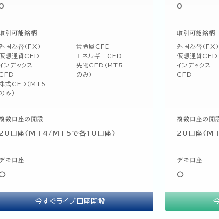
Trade the Global Markets
0
0
with a Trusted Broker
取引可能銘柄
取引可能銘柄
外国為替（FX）
貴金属CFD
外国為替（FX）
仮想通貨CFD
エネルギーCFD
仮想通貨CFD
インデックス
先物CFD（MT5
インデックス
CFD
のみ）
CFD
株式CFD（MT5
のみ）
複数口座の開設
複数口座の開
20口座（MT4/MT5で各10口座）
20口座（M
デモ口座
デモ口座
〇
〇
今すぐライブ口座開設