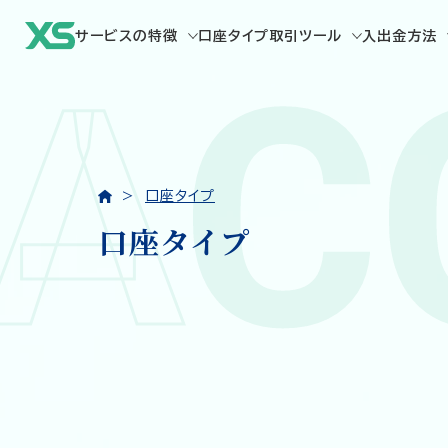
サービスの特徴
口座タイプ
取引ツール
入出金方法
A
C
口座タイプ
口座タイプ