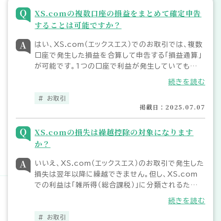
XS.comの複数口座の損益をまとめて確定申告
することは可能ですか？
はい、XS.com（エックスエス）でのお取引では、複数
口座で発生した損益を合算して申告する「損益通算」
が可能です。1つの口座で利益が発生していても別の
口座で損失が出ている場合は、その損失を差し引い
続きを読む
て課税対象となる利益額を減らすことができます。他
の海外FX業者での損益も損益通算が可能です。
お取引
掲載日：2025.07.07
XS.comの損失は繰越控除の対象になります
か？
いいえ、XS.com（エックスエス）のお取引で発生した
損失は翌年以降に繰越できません。但し、XS.com
での利益は「雑所得（総合課税）」に分類されるため、
他の海外FX業者で発生した損益や同一課税区分内
続きを読む
の所得（仮想通貨取引やアフィリエイト収入など）と合
算の上、確定申告することができます。
お取引