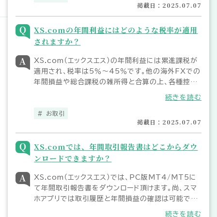
掲載日：2025.07.07
XS.comの年間利益にはどのような税率が適用
されますか？
XS.com（エックスエス）の年間利益には累進課税が
適用され、税率は5％〜45％です。他の海外FXでの
年間損益や総合課税の雑所得と合算の上、各種控除
や必要経費を差し引いて算出された課税所得額が、
続きを読む
給与所得者で20万円超、非給与所得者で48万円超
の場合に確定申告が必要になります。
お取引
掲載日：2025.07.07
XS.comでは、年間取引報告書はどこからダウ
ンロードできますか？
XS.com（エックスエス）では、PC版MT4/MT5に
て年間取引報告書をダウンロード頂けます。尚、スマ
ホアプリでは取引履歴と年間損益の確認は可能です
が、年間取引報告書のダウンロードはできません。年
続きを読む