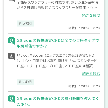
全銘柄スワップフリーの対象です。ポジション保有時
から2日間は自動的にスワップフリーが適用されま
す。全銘柄で一律のスワップポイントが適用されます
続きを読む
が、VIP口座では銘柄毎に異なるスワップポイントが
適用されますので、お取引の際はご注意ください。
お取引
掲載日：2025.02.28
XS.comの仮想通貨CFDは全ての口座タイプで
取引可能ですか？
いいえ、XS.com（エックスエス）の仮想通貨CFD
は、セント口座ではお取引頂けません。スタンダード
口座、エリート口座、プロ口座、VIP口座の4種類の口
座タイプでお取引頂けます。セント口座以外の取引口
続きを読む
座をお持ちでない場合は、仮想通貨CFDのお取引可
能な口座タイプにて新たな口座を開設してください。
お取引
掲載日：2025.02.28
XS.comの仮想通貨CFDの取引時間を教えてく
ださい。