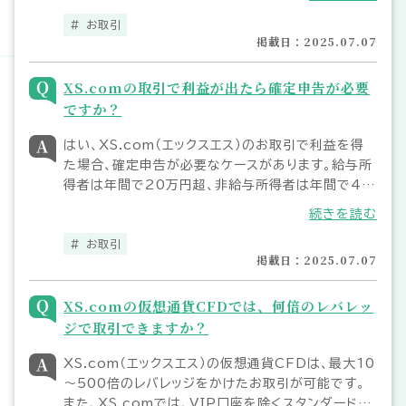
間取引報告書のダウンロードと出力印刷は、
XS.comのPC版MT4/MT5にて行なってくださ
お取引
掲載日：2025.07.07
い。
XS.comの取引で利益が出たら確定申告が必要
ですか？
はい、XS.com（エックスエス）のお取引で利益を得
た場合、確定申告が必要なケースがあります。給与所
得者は年間で20万円超、非給与所得者は年間で48
万円超の利益を得た場合に確定申告が必要です。但
続きを読む
し、未決済ポジションの含み損益やスワップポイント
は確定申告の対象外となります。
お取引
掲載日：2025.07.07
XS.comの仮想通貨CFDでは、何倍のレバレッ
ジで取引できますか？
XS.com（エックスエス）の仮想通貨CFDは、最大10
～500倍のレバレッジをかけたお取引が可能です。
また、XS.comでは、VIP口座を除くスタンダード口